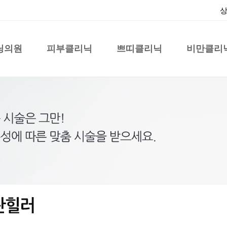
상
닝의원
피부클리닉
쁘띠클리닉
비만클리