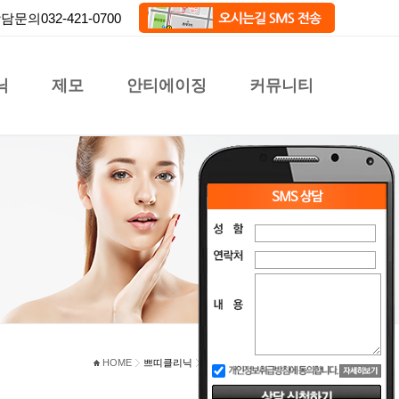
담문의032-421-0700
닉
제모
안티에이징
커뮤니티
HOME
쁘띠클리닉
리쥬란힐러