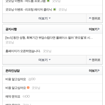
굿모닝 이벤트 - 여드름 프로그램
굿모닝
굿모닝 이벤트 - 리프팅 레이저 클리닉
굿모닝
더보기
맨위로
공지사항
더보기
[뉴스] 동안 성형, 회복기간 부담스럽다면 풀페이스 필러 ‘큐오필’로 시…
굿모닝
홈페이지가 오픈하였습니다.
굿모닝
더보기
맨위로
온라인상담
더보기
비용 알고싶어요
김OO
비용 알고싶어요
굿모닝
예약 문의요
이OO